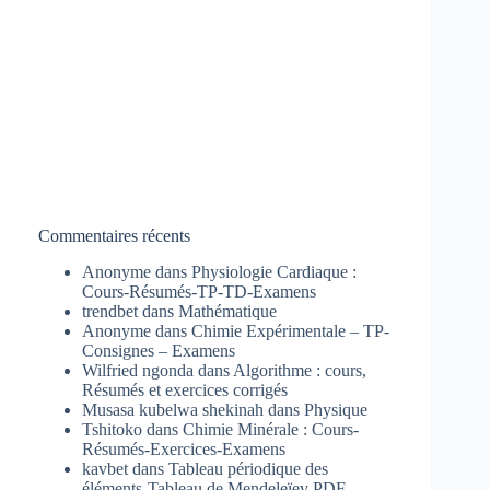
Commentaires récents
Anonyme
dans
Physiologie Cardiaque :
Cours-Résumés-TP-TD-Examens
trendbet
dans
Mathématique
Anonyme
dans
Chimie Expérimentale – TP-
Consignes – Examens
Wilfried ngonda
dans
Algorithme : cours,
Résumés et exercices corrigés
Musasa kubelwa shekinah
dans
Physique
Tshitoko
dans
Chimie Minérale : Cours-
Résumés-Exercices-Examens
kavbet
dans
Tableau périodique des
éléments-Tableau de Mendeleïev PDF