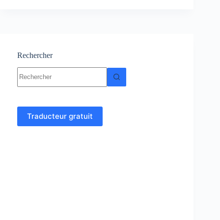
:
Cours
–
Résumés
–
TD
Rechercher
–
Aucun
Examens
résultat
Traducteur gratuit