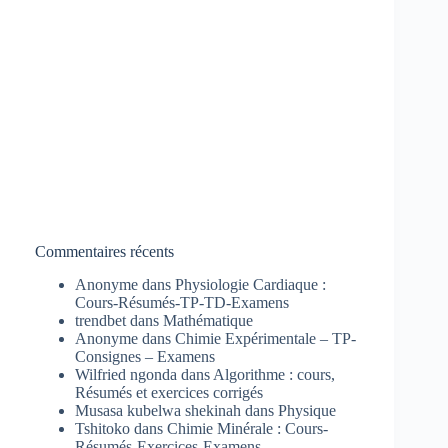
Commentaires récents
Anonyme
dans
Physiologie Cardiaque :
Cours-Résumés-TP-TD-Examens
trendbet
dans
Mathématique
Anonyme
dans
Chimie Expérimentale – TP-
Consignes – Examens
Wilfried ngonda
dans
Algorithme : cours,
Résumés et exercices corrigés
Musasa kubelwa shekinah
dans
Physique
Tshitoko
dans
Chimie Minérale : Cours-
Résumés-Exercices-Examens