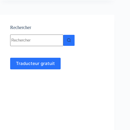
Cours
et
exercices
corrigés
Rechercher
Aucun
résultat
Traducteur gratuit