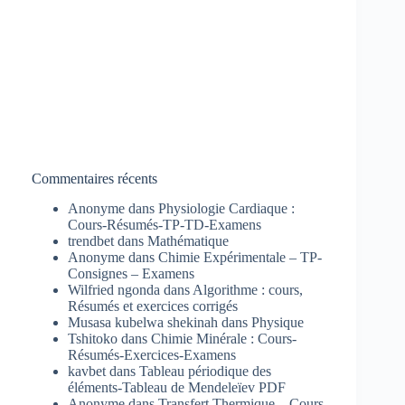
Commentaires récents
Anonyme
dans
Physiologie Cardiaque :
Cours-Résumés-TP-TD-Examens
trendbet
dans
Mathématique
Anonyme
dans
Chimie Expérimentale – TP-
Consignes – Examens
Wilfried ngonda
dans
Algorithme : cours,
Résumés et exercices corrigés
Musasa kubelwa shekinah
dans
Physique
Tshitoko
dans
Chimie Minérale : Cours-
Résumés-Exercices-Examens
kavbet
dans
Tableau périodique des
éléments-Tableau de Mendeleïev PDF
Anonyme
dans
Transfert Thermique – Cours