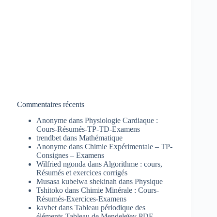
Commentaires récents
Anonyme
dans
Physiologie Cardiaque :
Cours-Résumés-TP-TD-Examens
trendbet
dans
Mathématique
Anonyme
dans
Chimie Expérimentale – TP-
Consignes – Examens
Wilfried ngonda
dans
Algorithme : cours,
Résumés et exercices corrigés
Musasa kubelwa shekinah
dans
Physique
Tshitoko
dans
Chimie Minérale : Cours-
Résumés-Exercices-Examens
kavbet
dans
Tableau périodique des
éléments-Tableau de Mendeleïev PDF