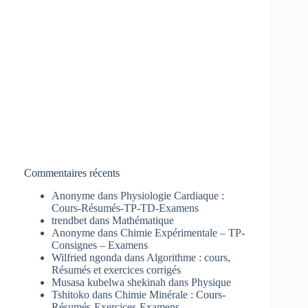
Commentaires récents
Anonyme
dans
Physiologie Cardiaque :
Cours-Résumés-TP-TD-Examens
trendbet
dans
Mathématique
Anonyme
dans
Chimie Expérimentale – TP-
Consignes – Examens
Wilfried ngonda
dans
Algorithme : cours,
Résumés et exercices corrigés
Musasa kubelwa shekinah
dans
Physique
Tshitoko
dans
Chimie Minérale : Cours-
Résumés-Exercices-Examens