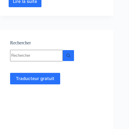
Lire la suite
Escalier
:
Conception,
dimensionnement
et
exécution
Rechercher
Aucun
résultat
Traducteur gratuit