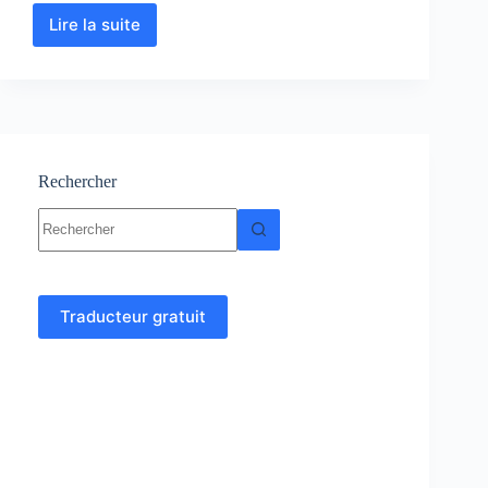
Lire la suite
Analyse
numérique
et
algorithme
cours,
Résumés,
exercices
Rechercher
Aucun
résultat
Traducteur gratuit