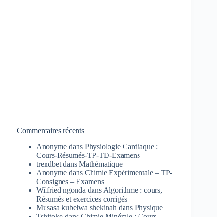
Commentaires récents
Anonyme
dans
Physiologie Cardiaque :
Cours-Résumés-TP-TD-Examens
trendbet
dans
Mathématique
Anonyme
dans
Chimie Expérimentale – TP-
Consignes – Examens
Wilfried ngonda
dans
Algorithme : cours,
Résumés et exercices corrigés
Musasa kubelwa shekinah
dans
Physique
Tshitoko
dans
Chimie Minérale : Cours-