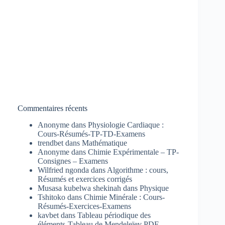
Commentaires récents
Anonyme
dans
Physiologie Cardiaque :
Cours-Résumés-TP-TD-Examens
trendbet
dans
Mathématique
Anonyme
dans
Chimie Expérimentale – TP-
Consignes – Examens
Wilfried ngonda
dans
Algorithme : cours,
Résumés et exercices corrigés
Musasa kubelwa shekinah
dans
Physique
Tshitoko
dans
Chimie Minérale : Cours-
Résumés-Exercices-Examens
kavbet
dans
Tableau périodique des
éléments-Tableau de Mendeleïev PDF