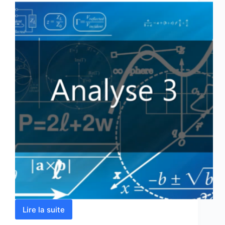
Lire la suite
Analyse
3