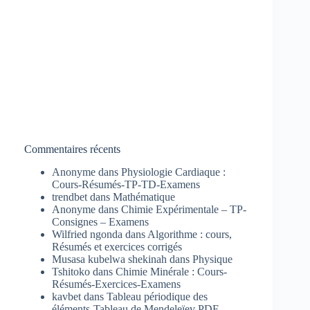
Commentaires récents
Anonyme
dans
Physiologie Cardiaque :
Cours-Résumés-TP-TD-Examens
trendbet
dans
Mathématique
Anonyme
dans
Chimie Expérimentale – TP-
Consignes – Examens
Wilfried ngonda
dans
Algorithme : cours,
Résumés et exercices corrigés
Musasa kubelwa shekinah
dans
Physique
Tshitoko
dans
Chimie Minérale : Cours-
Résumés-Exercices-Examens
kavbet
dans
Tableau périodique des
éléments-Tableau de Mendeleïev PDF