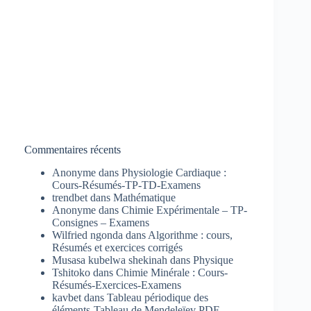
Commentaires récents
Anonyme
dans
Physiologie Cardiaque :
Cours-Résumés-TP-TD-Examens
trendbet
dans
Mathématique
Anonyme
dans
Chimie Expérimentale – TP-
Consignes – Examens
Wilfried ngonda
dans
Algorithme : cours,
Résumés et exercices corrigés
Musasa kubelwa shekinah
dans
Physique
Tshitoko
dans
Chimie Minérale : Cours-
Résumés-Exercices-Examens
kavbet
dans
Tableau périodique des
éléments-Tableau de Mendeleïev PDF