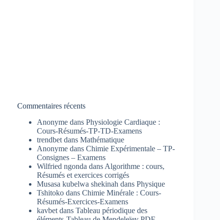
Commentaires récents
Anonyme
dans
Physiologie Cardiaque :
Cours-Résumés-TP-TD-Examens
trendbet
dans
Mathématique
Anonyme
dans
Chimie Expérimentale – TP-
Consignes – Examens
Wilfried ngonda
dans
Algorithme : cours,
Résumés et exercices corrigés
Musasa kubelwa shekinah
dans
Physique
Tshitoko
dans
Chimie Minérale : Cours-
Résumés-Exercices-Examens
kavbet
dans
Tableau périodique des
éléments-Tableau de Mendeleïev PDF