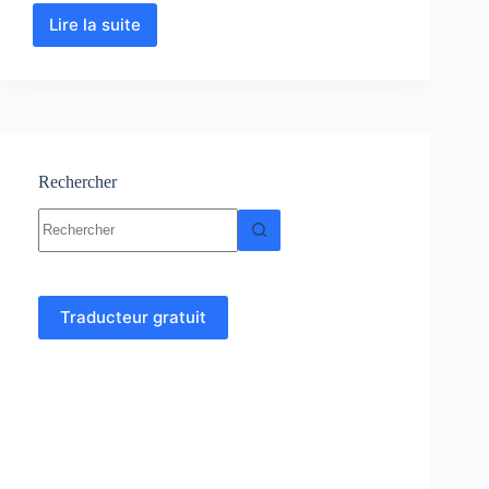
Lire la suite
Calcul
des
structures
hyperstatiques:
cours
et
exercices
Rechercher
Aucun
résultat
Traducteur gratuit