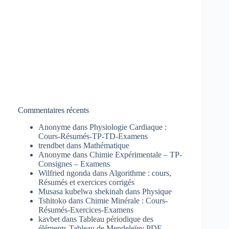
Commentaires récents
Anonyme
dans
Physiologie Cardiaque :
Cours-Résumés-TP-TD-Examens
trendbet
dans
Mathématique
Anonyme
dans
Chimie Expérimentale – TP-
Consignes – Examens
Wilfried ngonda
dans
Algorithme : cours,
Résumés et exercices corrigés
Musasa kubelwa shekinah
dans
Physique
Tshitoko
dans
Chimie Minérale : Cours-
Résumés-Exercices-Examens
kavbet
dans
Tableau périodique des
éléments-Tableau de Mendeleïev PDF