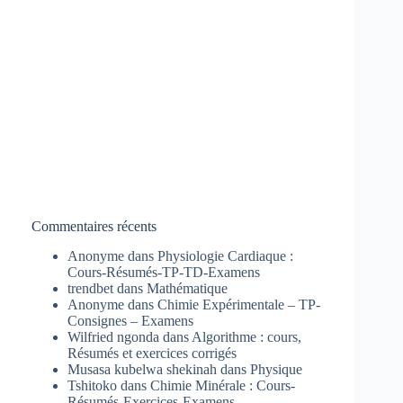
Commentaires récents
Anonyme
dans
Physiologie Cardiaque :
Cours-Résumés-TP-TD-Examens
trendbet
dans
Mathématique
Anonyme
dans
Chimie Expérimentale – TP-
Consignes – Examens
Wilfried ngonda
dans
Algorithme : cours,
Résumés et exercices corrigés
Musasa kubelwa shekinah
dans
Physique
Tshitoko
dans
Chimie Minérale : Cours-
Résumés-Exercices-Examens