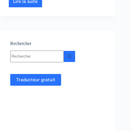
Lire la suite
Biochimie
:
Cours
–
TP
–
Exercices
corrigés
Rechercher
Aucun
résultat
Traducteur gratuit