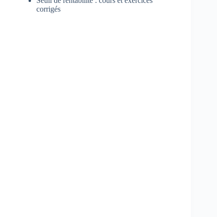
Seuil de rentabilité : cours et exercices
corrigés