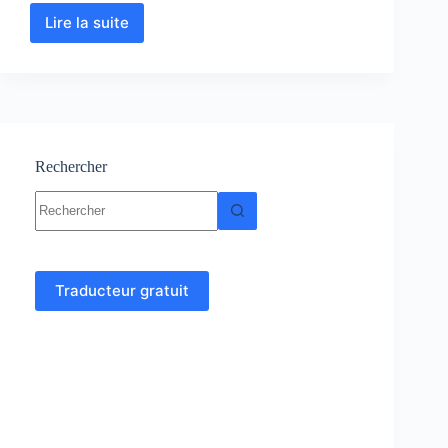
Lire la suite
Géodynamique
interne
:
Cours-
Résumé-
Exercices-
Examens
Rechercher
Aucun
résultat
Traducteur gratuit