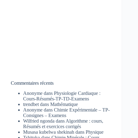
Commentaires récents
Anonyme
dans
Physiologie Cardiaque :
Cours-Résumés-TP-TD-Examens
trendbet
dans
Mathématique
Anonyme
dans
Chimie Expérimentale – TP-
Consignes – Examens
Wilfried ngonda
dans
Algorithme : cours,
Résumés et exercices corrigés
Musasa kubelwa shekinah
dans
Physique
Tshitoko
dans
Chimie Minérale : Cours-