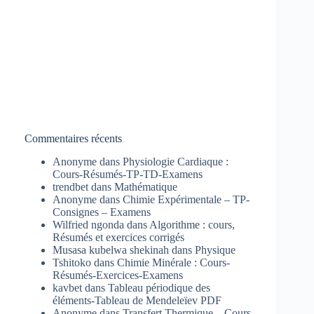
Commentaires récents
Anonyme
dans
Physiologie Cardiaque :
Cours-Résumés-TP-TD-Examens
trendbet
dans
Mathématique
Anonyme
dans
Chimie Expérimentale – TP-
Consignes – Examens
Wilfried ngonda
dans
Algorithme : cours,
Résumés et exercices corrigés
Musasa kubelwa shekinah
dans
Physique
Tshitoko
dans
Chimie Minérale : Cours-
Résumés-Exercices-Examens
kavbet
dans
Tableau périodique des
éléments-Tableau de Mendeleïev PDF
Anonyme
dans
Transfert Thermique – Cours