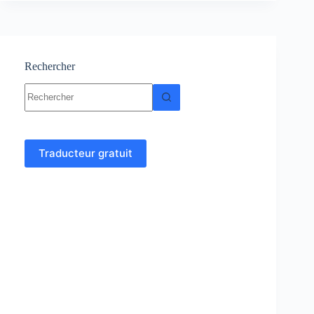
Logarithme
décimal
Rechercher
Aucun
résultat
Traducteur gratuit