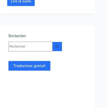
Lire la suite
Géodésie
et
Cartographie
-
Topographie
Rechercher
Aucun
résultat
Traducteur gratuit