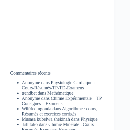
Commentaires récents
Anonyme
dans
Physiologie Cardiaque :
Cours-Résumés-TP-TD-Examens
trendbet
dans
Mathématique
Anonyme
dans
Chimie Expérimentale – TP-
Consignes – Examens
Wilfried ngonda
dans
Algorithme : cours,
Résumés et exercices corrigés
Musasa kubelwa shekinah
dans
Physique
Tshitoko
dans
Chimie Minérale : Cours-
Résumés-Exercices-Examens