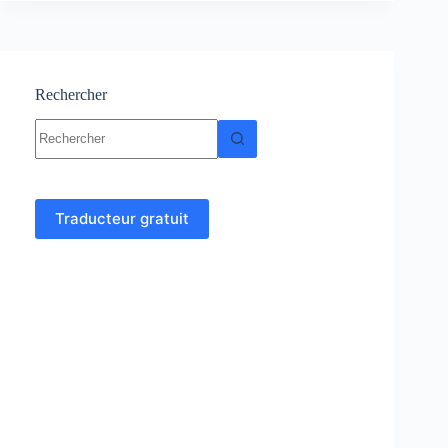
:
cours
et
exercices
corrigés
Rechercher
Aucun
résultat
Traducteur gratuit