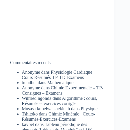
Commentaires récents
Anonyme
dans
Physiologie Cardiaque :
Cours-Résumés-TP-TD-Examens
trendbet
dans
Mathématique
Anonyme
dans
Chimie Expérimentale – TP-
Consignes – Examens
Wilfried ngonda
dans
Algorithme : cours,
Résumés et exercices corrigés
Musasa kubelwa shekinah
dans
Physique
Tshitoko
dans
Chimie Minérale : Cours-
Résumés-Exercices-Examens
kavbet
dans
Tableau périodique des
éléments-Tableau de Mendeleïev PDF