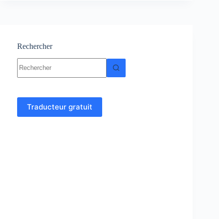
et
exercices
corrigés
PDF
Rechercher
Aucun
résultat
Traducteur gratuit