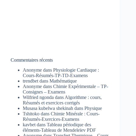
Commentaires récents
Anonyme
dans
Physiologie Cardiaque :
Cours-Résumés-TP-TD-Examens
trendbet
dans
Mathématique
Anonyme
dans
Chimie Expérimentale – TP-
Consignes – Examens
Wilfried ngonda
dans
Algorithme : cours,
Résumés et exercices corrigés
Musasa kubelwa shekinah
dans
Physique
Tshitoko
dans
Chimie Minérale : Cours-
Résumés-Exercices-Examens
kavbet
dans
Tableau périodique des
éléments-Tableau de Mendeleïev PDF
Anonyme
dans
Transfert Thermique – Cours