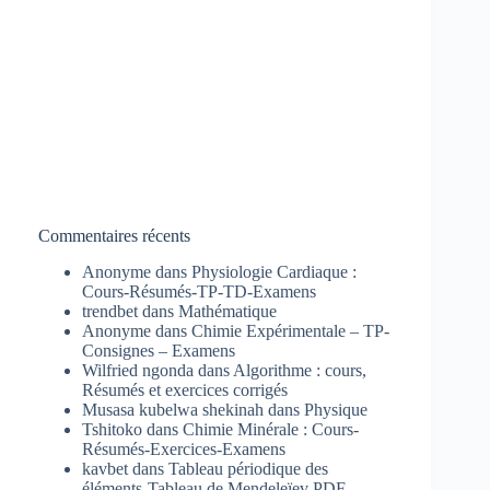
Commentaires récents
Anonyme
dans
Physiologie Cardiaque :
Cours-Résumés-TP-TD-Examens
trendbet
dans
Mathématique
Anonyme
dans
Chimie Expérimentale – TP-
Consignes – Examens
Wilfried ngonda
dans
Algorithme : cours,
Résumés et exercices corrigés
Musasa kubelwa shekinah
dans
Physique
Tshitoko
dans
Chimie Minérale : Cours-
Résumés-Exercices-Examens
kavbet
dans
Tableau périodique des
éléments-Tableau de Mendeleïev PDF