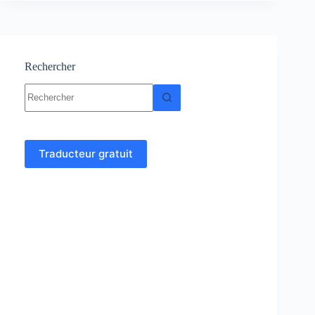
–
Résumés
–
Exercices
corrigés
Rechercher
Aucun
résultat
Traducteur gratuit