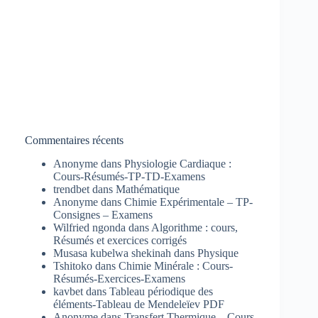
Commentaires récents
Anonyme
dans
Physiologie Cardiaque :
Cours-Résumés-TP-TD-Examens
trendbet
dans
Mathématique
Anonyme
dans
Chimie Expérimentale – TP-
Consignes – Examens
Wilfried ngonda
dans
Algorithme : cours,
Résumés et exercices corrigés
Musasa kubelwa shekinah
dans
Physique
Tshitoko
dans
Chimie Minérale : Cours-
Résumés-Exercices-Examens
kavbet
dans
Tableau périodique des
éléments-Tableau de Mendeleïev PDF
Anonyme
dans
Transfert Thermique – Cours