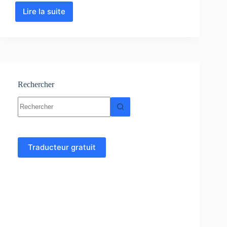
Lire la suite
Base
de
données
-
Cours-
Exercices-
Travaux
pratiques
Rechercher
Aucun
résultat
Traducteur gratuit