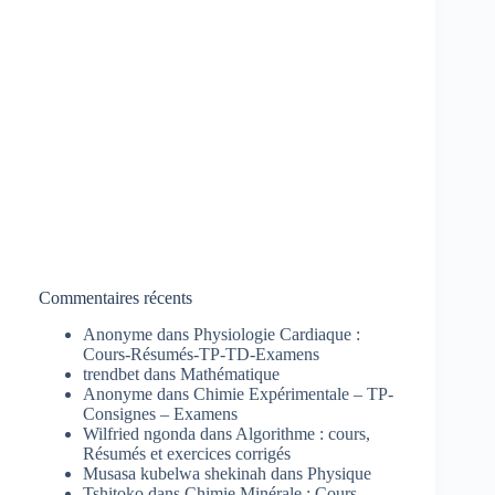
Commentaires récents
Anonyme
dans
Physiologie Cardiaque :
Cours-Résumés-TP-TD-Examens
trendbet
dans
Mathématique
Anonyme
dans
Chimie Expérimentale – TP-
Consignes – Examens
Wilfried ngonda
dans
Algorithme : cours,
Résumés et exercices corrigés
Musasa kubelwa shekinah
dans
Physique
Tshitoko
dans
Chimie Minérale : Cours-