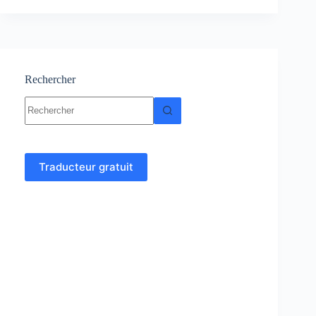
myocarde-
symptômes,
Causes-
traitement
Rechercher
Aucun
résultat
Traducteur gratuit