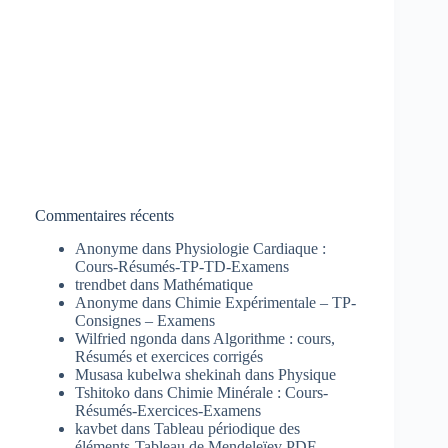
Commentaires récents
Anonyme
dans
Physiologie Cardiaque :
Cours-Résumés-TP-TD-Examens
trendbet
dans
Mathématique
Anonyme
dans
Chimie Expérimentale – TP-
Consignes – Examens
Wilfried ngonda
dans
Algorithme : cours,
Résumés et exercices corrigés
Musasa kubelwa shekinah
dans
Physique
Tshitoko
dans
Chimie Minérale : Cours-
Résumés-Exercices-Examens
kavbet
dans
Tableau périodique des
éléments-Tableau de Mendeleïev PDF