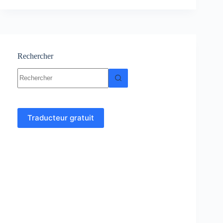
Cours-
Résumé
–
TD
et
Examens
Rechercher
corrigés
Aucun
résultat
Traducteur gratuit