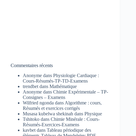
Commentaires récents
Anonyme
dans
Physiologie Cardiaque :
Cours-Résumés-TP-TD-Examens
trendbet
dans
Mathématique
Anonyme
dans
Chimie Expérimentale – TP-
Consignes – Examens
Wilfried ngonda
dans
Algorithme : cours,
Résumés et exercices corrigés
Musasa kubelwa shekinah
dans
Physique
Tshitoko
dans
Chimie Minérale : Cours-
Résumés-Exercices-Examens
kavbet
dans
Tableau périodique des
éléments-Tableau de Mendeleïev PDF