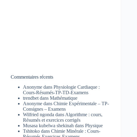
Commentaires récents
Anonyme
dans
Physiologie Cardiaque :
Cours-Résumés-TP-TD-Examens
trendbet
dans
Mathématique
Anonyme
dans
Chimie Expérimentale – TP-
Consignes – Examens
Wilfried ngonda
dans
Algorithme : cours,
Résumés et exercices corrigés
Musasa kubelwa shekinah
dans
Physique
Tshitoko
dans
Chimie Minérale : Cours-
Résumés-Exercices-Examens