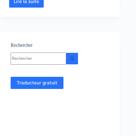
Lire la suite
Assainissement
–
Cours
–
Génie
civil
Rechercher
Aucun
résultat
Traducteur gratuit