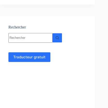
matériaux-
Cours-
Résumés-
TP-
Exercices
Rechercher
Aucun
résultat
Traducteur gratuit