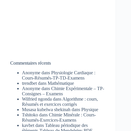
Commentaires récents
Anonyme
dans
Physiologie Cardiaque :
Cours-Résumés-TP-TD-Examens
trendbet
dans
Mathématique
Anonyme
dans
Chimie Expérimentale – TP-
Consignes – Examens
Wilfried ngonda
dans
Algorithme : cours,
Résumés et exercices corrigés
Musasa kubelwa shekinah
dans
Physique
Tshitoko
dans
Chimie Minérale : Cours-
Résumés-Exercices-Examens
kavbet
dans
Tableau périodique des
éléments-Tableau de Mendeleïev PDF