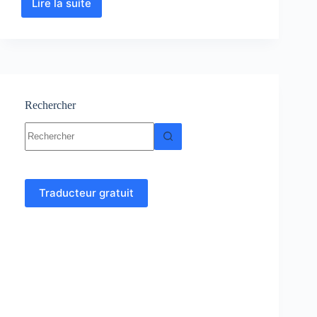
Lire la suite
Géodésie
et
Cartographie
-
Topographie
Rechercher
Aucun
résultat
Traducteur gratuit