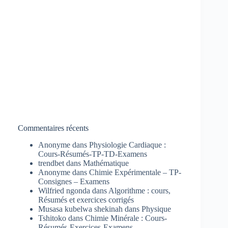
Commentaires récents
Anonyme
dans
Physiologie Cardiaque :
Cours-Résumés-TP-TD-Examens
trendbet
dans
Mathématique
Anonyme
dans
Chimie Expérimentale – TP-
Consignes – Examens
Wilfried ngonda
dans
Algorithme : cours,
Résumés et exercices corrigés
Musasa kubelwa shekinah
dans
Physique
Tshitoko
dans
Chimie Minérale : Cours-
Résumés-Exercices-Examens