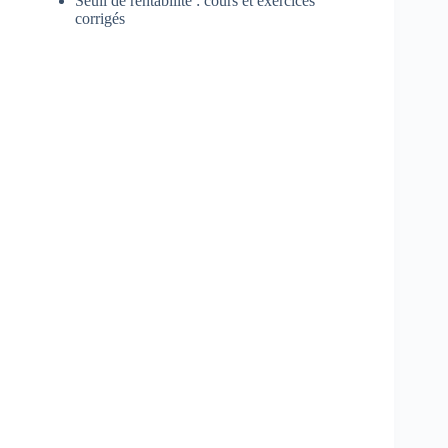
Seuil de rentabilité : cours et exercices
corrigés