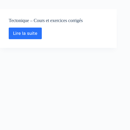
Tectonique – Cours et exercices corrigés
Lire la suite
Tectonique
–
Cours
et
exercices
corrigés