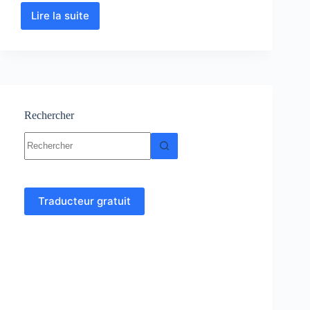
Lire la suite
Enzymologie
–
Métabolisme
:
Cours-
Résumés-
TP-
TD-
Rechercher
Examens
Aucun
résultat
Traducteur gratuit