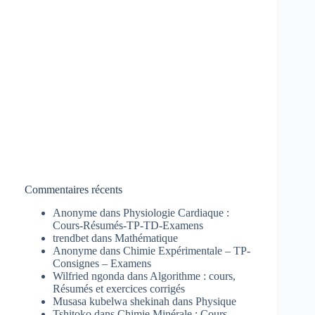
Commentaires récents
Anonyme
dans
Physiologie Cardiaque :
Cours-Résumés-TP-TD-Examens
trendbet
dans
Mathématique
Anonyme
dans
Chimie Expérimentale – TP-
Consignes – Examens
Wilfried ngonda
dans
Algorithme : cours,
Résumés et exercices corrigés
Musasa kubelwa shekinah
dans
Physique
Tshitoko
dans
Chimie Minérale : Cours-