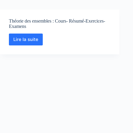
Théorie des ensembles : Cours- Résumé-Exercices-
Examens
Lire la suite
Théorie
des
ensembles
:
Cours-
Résumé-
Exercices-
Examens