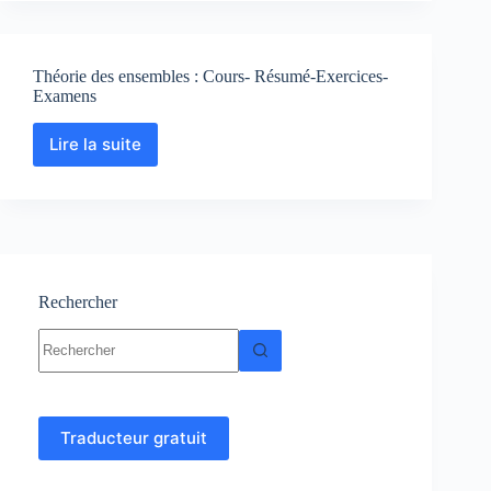
Résumés-
Exercices
corrigés
Théorie des ensembles : Cours- Résumé-Exercices-
Examens
Lire la suite
Théorie
des
ensembles
:
Cours-
Résumé-
Exercices-
Examens
Rechercher
Aucun
résultat
Traducteur gratuit