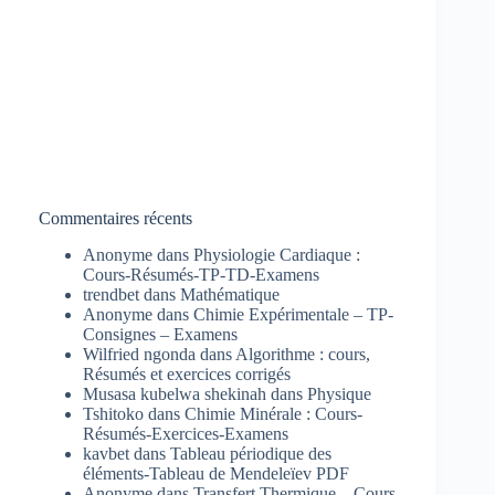
Commentaires récents
Anonyme
dans
Physiologie Cardiaque :
Cours-Résumés-TP-TD-Examens
trendbet
dans
Mathématique
Anonyme
dans
Chimie Expérimentale – TP-
Consignes – Examens
Wilfried ngonda
dans
Algorithme : cours,
Résumés et exercices corrigés
Musasa kubelwa shekinah
dans
Physique
Tshitoko
dans
Chimie Minérale : Cours-
Résumés-Exercices-Examens
kavbet
dans
Tableau périodique des
éléments-Tableau de Mendeleïev PDF
Anonyme
dans
Transfert Thermique – Cours