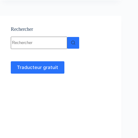
cours
et
exercices
corrigés
Rechercher
Aucun
résultat
Traducteur gratuit