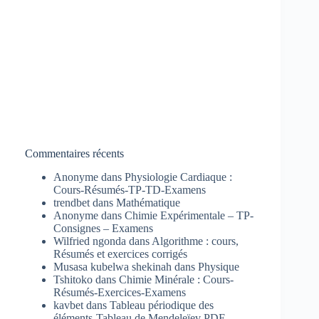
Commentaires récents
Anonyme
dans
Physiologie Cardiaque :
Cours-Résumés-TP-TD-Examens
trendbet
dans
Mathématique
Anonyme
dans
Chimie Expérimentale – TP-
Consignes – Examens
Wilfried ngonda
dans
Algorithme : cours,
Résumés et exercices corrigés
Musasa kubelwa shekinah
dans
Physique
Tshitoko
dans
Chimie Minérale : Cours-
Résumés-Exercices-Examens
kavbet
dans
Tableau périodique des
éléments-Tableau de Mendeleïev PDF