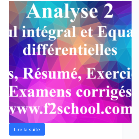
Lire la suite
Analyse
2