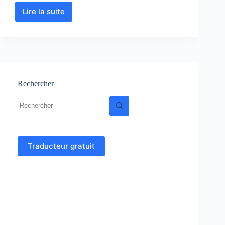
Lire la suite
Analyse
numérique
et
algorithme
cours,
Résumés,
exercices
Rechercher
Aucun
résultat
Traducteur gratuit