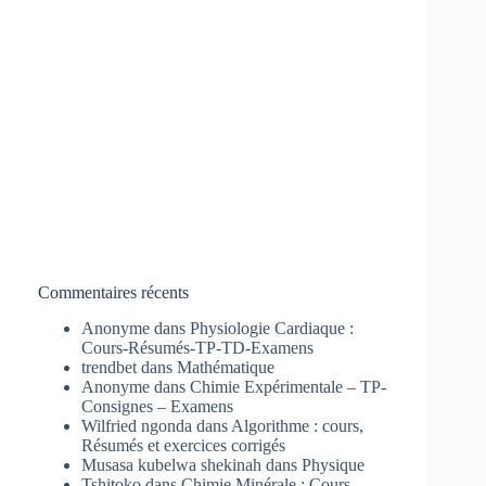
Commentaires récents
Anonyme
dans
Physiologie Cardiaque :
Cours-Résumés-TP-TD-Examens
trendbet
dans
Mathématique
Anonyme
dans
Chimie Expérimentale – TP-
Consignes – Examens
Wilfried ngonda
dans
Algorithme : cours,
Résumés et exercices corrigés
Musasa kubelwa shekinah
dans
Physique
Tshitoko
dans
Chimie Minérale : Cours-