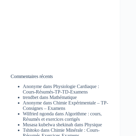
Commentaires récents
Anonyme
dans
Physiologie Cardiaque :
Cours-Résumés-TP-TD-Examens
trendbet
dans
Mathématique
Anonyme
dans
Chimie Expérimentale – TP-
Consignes – Examens
Wilfried ngonda
dans
Algorithme : cours,
Résumés et exercices corrigés
Musasa kubelwa shekinah
dans
Physique
Tshitoko
dans
Chimie Minérale : Cours-
Résumés-Exercices-Examens