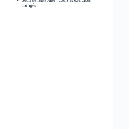
Seuil de rentabilité : cours et exercices
corrigés