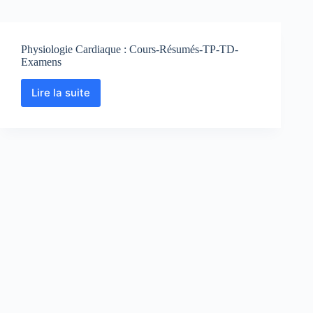
Physiologie Cardiaque : Cours-Résumés-TP-TD-
Examens
Lire la suite
Physiologie
Cardiaque
:
Cours-
Résumés-
TP-
TD-
Examens