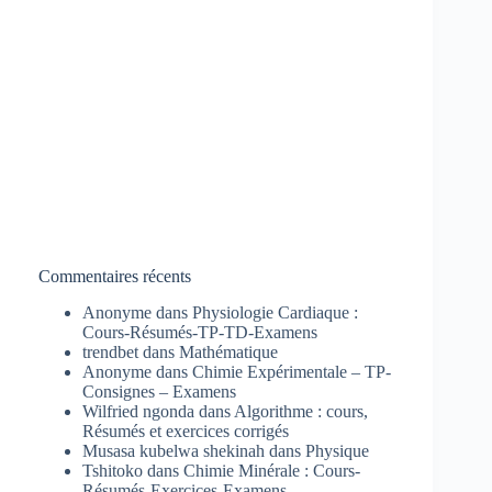
Commentaires récents
Anonyme
dans
Physiologie Cardiaque :
Cours-Résumés-TP-TD-Examens
trendbet
dans
Mathématique
Anonyme
dans
Chimie Expérimentale – TP-
Consignes – Examens
Wilfried ngonda
dans
Algorithme : cours,
Résumés et exercices corrigés
Musasa kubelwa shekinah
dans
Physique
Tshitoko
dans
Chimie Minérale : Cours-
Résumés-Exercices-Examens