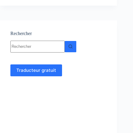
-
Cours-
Résumés-
Exercices
et
examens
Rechercher
Aucun
résultat
Traducteur gratuit