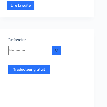
Lire la suite
Physique
Statistique
:
Cours-
Résumés
–
Exercices
–
Rechercher
Examens
Aucun
résultat
Traducteur gratuit