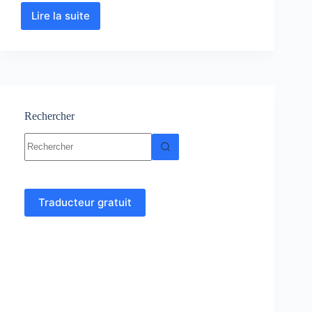
Lire la suite
Physique
Statistique
:
Cours-
Résumés
–
Exercices
–
Rechercher
Examens
Aucun
résultat
Traducteur gratuit