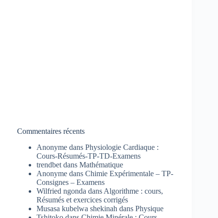
Commentaires récents
Anonyme
dans
Physiologie Cardiaque :
Cours-Résumés-TP-TD-Examens
trendbet
dans
Mathématique
Anonyme
dans
Chimie Expérimentale – TP-
Consignes – Examens
Wilfried ngonda
dans
Algorithme : cours,
Résumés et exercices corrigés
Musasa kubelwa shekinah
dans
Physique
Tshitoko
dans
Chimie Minérale : Cours-