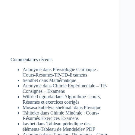
Commentaires récents
Anonyme
dans
Physiologie Cardiaque :
Cours-Résumés-TP-TD-Examens
trendbet
dans
Mathématique
Anonyme
dans
Chimie Expérimentale – TP-
Consignes – Examens
Wilfried ngonda
dans
Algorithme : cours,
Résumés et exercices corrigés
Musasa kubelwa shekinah
dans
Physique
Tshitoko
dans
Chimie Minérale : Cours-
Résumés-Exercices-Examens
kavbet
dans
Tableau périodique des
éléments-Tableau de Mendeleïev PDF
Anonyme
dans
Transfert Thermique – Cours