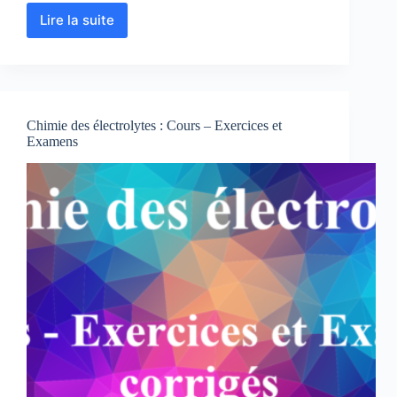
Lire la suite
Chimie
des
Solutions
:
Cours
-
Chimie des électrolytes : Cours – Exercices et
Résumés-
Examens
Exercices-
Examens