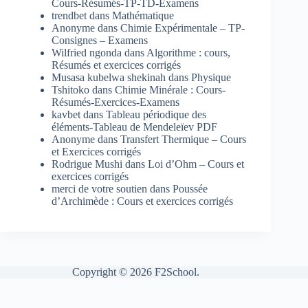
Cours-Résumés-TP-TD-Examens
trendbet
dans
Mathématique
Anonyme
dans
Chimie Expérimentale – TP-
Consignes – Examens
Wilfried ngonda
dans
Algorithme : cours,
Résumés et exercices corrigés
Musasa kubelwa shekinah
dans
Physique
Tshitoko
dans
Chimie Minérale : Cours-
Résumés-Exercices-Examens
kavbet
dans
Tableau périodique des
éléments-Tableau de Mendeleïev PDF
Anonyme
dans
Transfert Thermique – Cours
et Exercices corrigés
Rodrigue Mushi
dans
Loi d’Ohm – Cours et
exercices corrigés
merci de votre soutien
dans
Poussée
d’Archimède : Cours et exercices corrigés
Copyright © 2026 F2School.