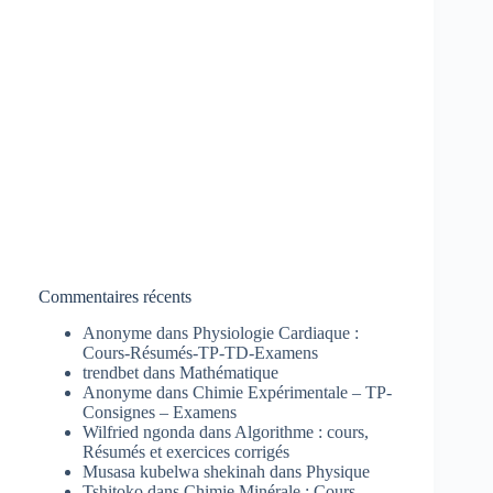
Commentaires récents
Anonyme
dans
Physiologie Cardiaque :
Cours-Résumés-TP-TD-Examens
trendbet
dans
Mathématique
Anonyme
dans
Chimie Expérimentale – TP-
Consignes – Examens
Wilfried ngonda
dans
Algorithme : cours,
Résumés et exercices corrigés
Musasa kubelwa shekinah
dans
Physique
Tshitoko
dans
Chimie Minérale : Cours-