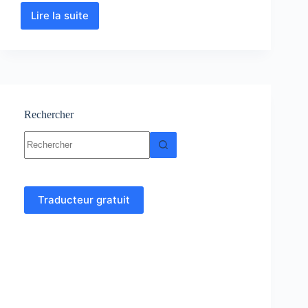
Lire la suite
Electronique
de
puissance
–
cours
–
TD
et
Rechercher
Exercices
Aucun
corrigés
résultat
Traducteur gratuit