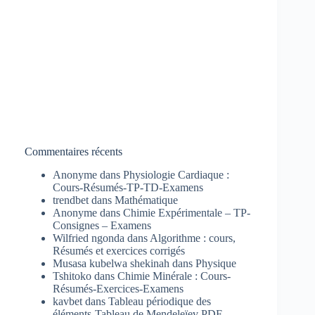
Commentaires récents
Anonyme
dans
Physiologie Cardiaque :
Cours-Résumés-TP-TD-Examens
trendbet
dans
Mathématique
Anonyme
dans
Chimie Expérimentale – TP-
Consignes – Examens
Wilfried ngonda
dans
Algorithme : cours,
Résumés et exercices corrigés
Musasa kubelwa shekinah
dans
Physique
Tshitoko
dans
Chimie Minérale : Cours-
Résumés-Exercices-Examens
kavbet
dans
Tableau périodique des
éléments-Tableau de Mendeleïev PDF