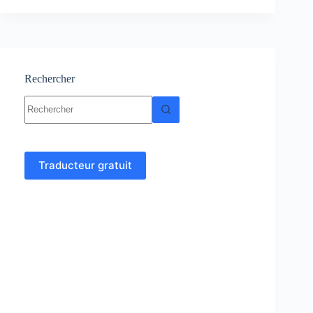
:
Cours
et
exercices
corrigés
Rechercher
Aucun
résultat
Traducteur gratuit