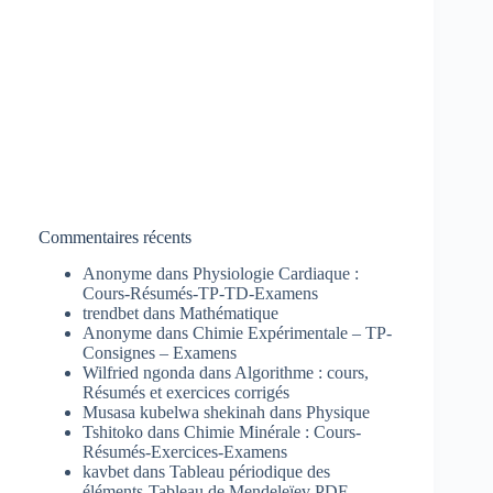
Commentaires récents
Anonyme
dans
Physiologie Cardiaque :
Cours-Résumés-TP-TD-Examens
trendbet
dans
Mathématique
Anonyme
dans
Chimie Expérimentale – TP-
Consignes – Examens
Wilfried ngonda
dans
Algorithme : cours,
Résumés et exercices corrigés
Musasa kubelwa shekinah
dans
Physique
Tshitoko
dans
Chimie Minérale : Cours-
Résumés-Exercices-Examens
kavbet
dans
Tableau périodique des
éléments-Tableau de Mendeleïev PDF