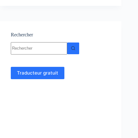
Générale
:
Cours-
Résumés-
Exercices
Rechercher
Aucun
résultat
Traducteur gratuit