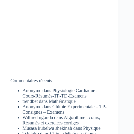
Commentaires récents
Anonyme
dans
Physiologie Cardiaque :
Cours-Résumés-TP-TD-Examens
trendbet
dans
Mathématique
Anonyme
dans
Chimie Expérimentale – TP-
Consignes – Examens
Wilfried ngonda
dans
Algorithme : cours,
Résumés et exercices corrigés
Musasa kubelwa shekinah
dans
Physique
Tshitoko
dans
Chimie Minérale : Cours-