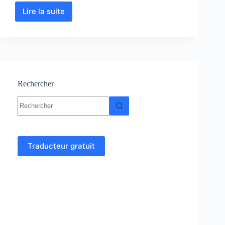
Lire la suite
Embryologie
–
Histologie
:
Cours-
Résumés-
TP-
TD-
Rechercher
Examens
Aucun
résultat
Traducteur gratuit